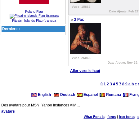
Vues: 15866
Poland Flag
Date Ajoute: Feb 27
»
2 Pac
Pitcairn Islands Flag (transpa
Derniere :
Vues: 26068
Date Ajoute: Nov 25,
Aller vers le haut
0
1
2
3
4
5
7
8
9
a
b
c
English
Deutsch
Espanol
Romana
Franç
Des avatars pour MSN, Yahoo instances AIM ...
avatars
What Font is
|
fonts
|
free fonts
|