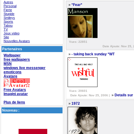
Autres
»
*Fear*
Personal
Fierte
Stupide
Smileys
Sports
Tabou
TV
Jeux video
Site
Nouvelles Avatars
Vues: 22851
Date Ajoute: Nov 25, 
Partenaires
»
- taking back sunday *WT
Wallpaper
free wallpapers
MSN
windows live messenger
emoticons
Avatare
Free Avatars
Vues: 20601
Imagini avatar
»
Details sur
Date Ajoute: Nov 25, 2006 |
Plus de liens
»
1972
Nouveau :