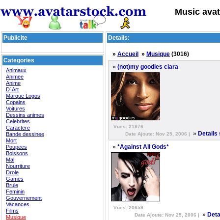
Music avat
Publicite
Details:
»
Accueil
»
Musique
(3016)
Categories
»
(not)my goodies ciara
Animaux
Animee
Anime
D`Art
Marque Logos
Copains
Voitures
Dessins animes
Celebrites
Vues: 21976
Caractere
»
Details
Bande dessinee
Date Ajoute: Nov 25, 2006 |
Mort
»
Poupees
*Against All Gods*
Boissons
Mal
Nourriture
Drole
Games
Brule
Feminin
Gouvernement
Vacances
Vues: 20659
Films
»
Deta
Date Ajoute: Nov 25, 2006 |
Musique