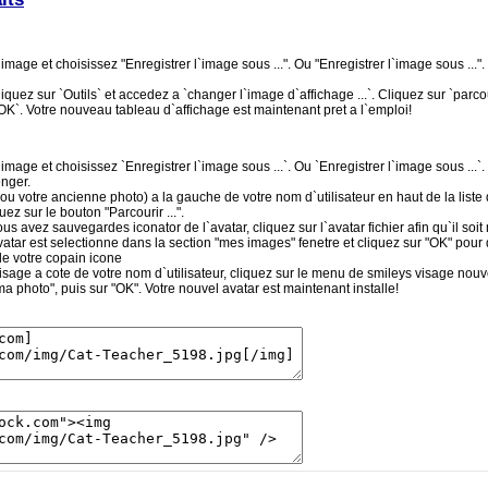
image et choisissez "Enregistrer l`image sous ...". Ou "Enregistrer l`image sous ...". E
quez sur `Outils` et accedez a `changer l`image d`affichage ...`. Cliquez sur `parco
`OK`. Votre nouveau tableau d`affichage est maintenant pret a l`emploi!
image et choisissez `Enregistrer l`image sous ...`. Ou `Enregistrer l`image sous ...`. E
nger.
ou votre ancienne photo) a la gauche de votre nom d`utilisateur en haut de la liste
ez sur le bouton "Parcourir ...".
avez sauvegardes iconator de l`avatar, cliquez sur l`avatar fichier afin qu`il soit 
tar est selectionne dans la section "mes images" fenetre et cliquez sur "OK" pour de
e votre copain icone
sage a cote de votre nom d`utilisateur, cliquez sur le menu de smileys visage nouvea
ma photo", puis sur "OK". Votre nouvel avatar est maintenant installe!