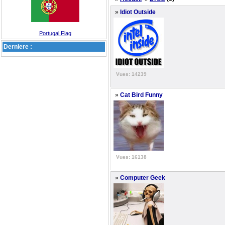
»
Idiot Outside
Portugal Flag
Derniere :
Vues: 14239
»
Cat Bird Funny
Vues: 16138
»
Computer Geek