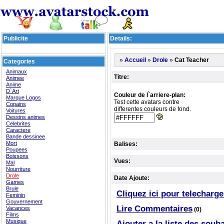
Publicite
Details:
»
»
»
Cat Teacher
Accueil
Drole
Categories
Animaux
Titre:
Animee
Anime
D`Art
Couleur de l`arriere-plan:
Marque Logos
Test cette avatars contre
Copains
differentes couleurs de fond.
Voitures
Dessins animes
Celebrites
Caractere
Bande dessinee
Mort
Balises:
Poupees
Boissons
Vues:
Mal
Nourriture
Drole
Date Ajoute:
Games
Brule
Cliquez ici pour telecharge
Feminin
Gouvernement
Lire Commentaires
Vacances
(0)
Films
Musique
Ajouter a la liste des souha