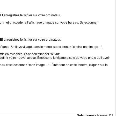
t enregistrez le fichier sur votre ordinateur.
urir` et d`acceder a l`affichage d`image sur votre bureau. Selectionner
t enregistrez le fichier sur votre ordinateur.
 d`amis. Smileys visage dans le menu, selectionnez "choisir une image ...".
mis en evidence, et de selectionner "ouvrir"
finir votre nouvel avatar. Emoticone le visage a cote de votre photo doit avoir
u et selectionnez "mon image ...". L`interieur de cette fenetre, cliquez sur la
Selectionnez la page:
[
1
]