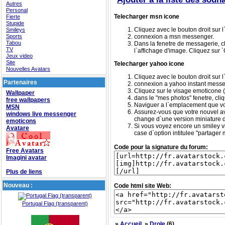
Autres
Personal
Telecharger msn icone
Fierte
Stupide
Cliquez avec le bouton droit sur l`
Smileys
Sports
connexion a msn messenger.
Tabou
Dans la fenetre de messagerie, cli
TV
l`affichage d'image. Cliquez sur 
Jeux video
Site
Telecharger yahoo icone
Nouvelles Avatars
Cliquez avec le bouton droit sur l`
Partenaires
connexion a yahoo instant messe
Cliquez sur le visage emoticone (
Wallpaper
dans le "mes photos" fenetre, cliqu
free wallpapers
Naviguer a l`emplacement que vous 
MSN
Assurez-vous que votre nouvel ava
windows live messenger
change d`une version miniature d
emoticons
Si vous voyez encore un smiley vi
Avatare
case d`option intitulee "partager 
Code pour la signature du forum:
Free Avatars
Imagini avatar
Plus de liens
Nouveau :
Code html site Web:
Portugal Flag (transparent)
»
Accueil
»
Drole
(6)