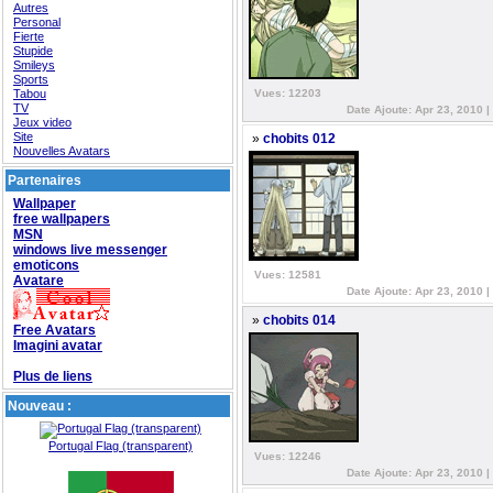
Autres
Personal
Fierte
Stupide
Smileys
Sports
Tabou
Vues: 12203
TV
Date Ajoute: Apr 23, 2010 |
Jeux video
Site
»
chobits 012
Nouvelles Avatars
Partenaires
Wallpaper
free wallpapers
MSN
windows live messenger
emoticons
Vues: 12581
Avatare
Date Ajoute: Apr 23, 2010 |
»
chobits 014
Free Avatars
Imagini avatar
Plus de liens
Nouveau :
Portugal Flag (transparent)
Vues: 12246
Date Ajoute: Apr 23, 2010 |