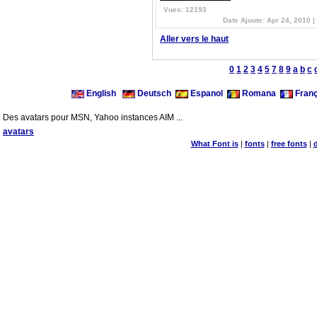
Vues: 12193
Date Ajoute: Apr 24, 2010 |
Aller vers le haut
0
1
2
3
4
5
7
8
9
a
b
c
English
Deutsch
Espanol
Romana
Franç
Des avatars pour MSN, Yahoo instances AIM ...
avatars
What Font is
|
fonts
|
free fonts
|