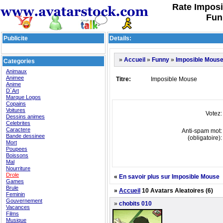
Rate Impos
Fun
Publicite
Details:
»
»
»
Accueil
Funny
Imposible Mous
Categories
Animaux
Animee
Titre:
Imposible Mouse
Anime
D`Art
Marque Logos
Copains
Voitures
Votez:
Dessins animes
Celebrites
Caractere
Anti-spam mot:
Bande dessinee
(obligatoire):
Mort
Poupees
Boissons
Mal
Nourriture
Drole
«
En savoir plus sur Imposible Mouse
Games
Brule
»
Accueil
10 Avatars Aleatoires (6)
Feminin
Gouvernement
»
chobits 010
Vacances
Films
Musique