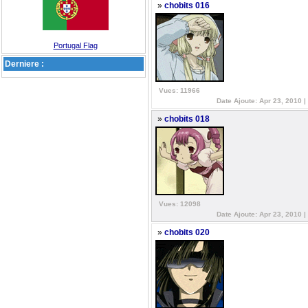
»
chobits 016
Portugal Flag
Derniere :
Vues: 11966
Date Ajoute: Apr 23, 2010 |
»
chobits 018
Vues: 12098
Date Ajoute: Apr 23, 2010 |
»
chobits 020