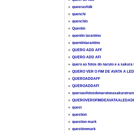
»
queerasfolk
»
quenchi
»
quenchin
»
Quentin
»
quentin tarantino
»
quentintarantino
»
QUERO ADD AFF
»
QUERO ADD AFI
»
quero as fotos do naruto e a sakura
»
QUERO VER O FIM DE AVATA A LED
»
QUEROADDAFF
»
QUEROADDAFI
»
queroasfotosdonarutoeasakuratran
»
QUEROVEROFIMDEAVATAALEDAD
»
quest
»
question
»
question mark
»
questionmark