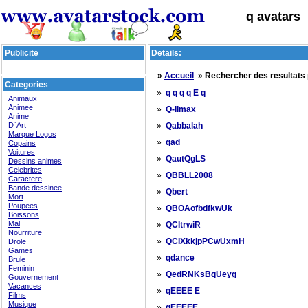
q avatars
Publicite
Details:
»
Accueil
» Rechercher des resultats
Categories
»
q q q q E q
Animaux
Animee
»
Q-limax
Anime
D`Art
»
Qabbalah
Marque Logos
»
qad
Copains
Voitures
»
QautQgLS
Dessins animes
Celebrites
»
QBBLL2008
Caractere
Bande dessinee
»
Qbert
Mort
Poupees
»
QBOAofbdfkwUk
Boissons
Mal
»
QCItrwiR
Nourriture
»
Drole
QCIXkkjpPCwUxmH
Games
»
qdance
Brule
Feminin
»
QedRNKsBqUeyg
Gouvernement
Vacances
»
qEEEE E
Films
Musique
»
qEEEEE