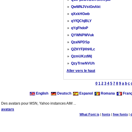
»
QwWNJVstGnAkt
»
qXxkHGwb
»
qYfQChjBLY
»
qYgFhdoP
»
QYWNPWVuk
»
QzaNPDSp
»
QZHYFjHhHLc
»
QzmUKzdWj
»
QzyTrneNVUh
Aller vers le haut
0
1
2
3
4
5
7
8
9
a
b
c
English
Deutsch
Espanol
Romana
Franç
Des avatars pour MSN, Yahoo instances AIM ...
avatars
What Font is
|
fonts
|
free fonts
|