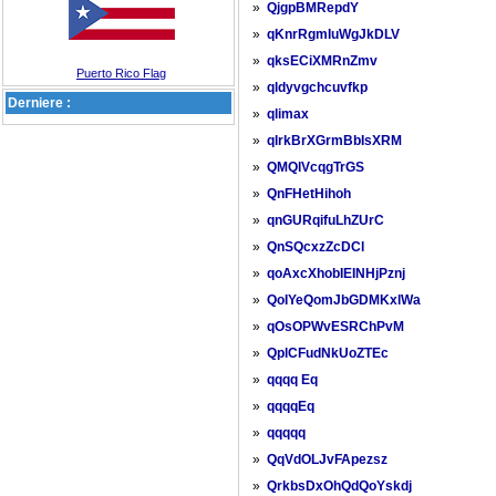
»
QjgpBMRepdY
»
qKnrRgmIuWgJkDLV
»
qksECiXMRnZmv
Puerto Rico Flag
»
qldyvgchcuvfkp
Derniere :
»
qlimax
»
qlrkBrXGrmBbIsXRM
»
QMQlVcqgTrGS
»
QnFHetHihoh
»
qnGURqifuLhZUrC
»
QnSQcxzZcDCl
»
qoAxcXhobIEINHjPznj
»
QoIYeQomJbGDMKxlWa
»
qOsOPWvESRChPvM
»
QplCFudNkUoZTEc
»
qqqq Eq
»
qqqqEq
»
qqqqq
»
QqVdOLJvFApezsz
»
QrkbsDxOhQdQoYskdj