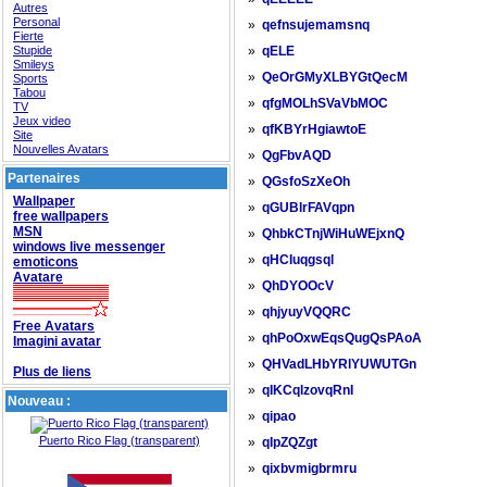
Autres
Personal
»
qefnsujemamsnq
Fierte
Stupide
»
qELE
Smileys
»
QeOrGMyXLBYGtQecM
Sports
Tabou
»
qfgMOLhSVaVbMOC
TV
Jeux video
»
qfKBYrHgiawtoE
Site
Nouvelles Avatars
»
QgFbvAQD
Partenaires
»
QGsfoSzXeOh
Wallpaper
»
qGUBlrFAVqpn
free wallpapers
MSN
»
QhbkCTnjWiHuWEjxnQ
windows live messenger
»
qHCIuqgsql
emoticons
Avatare
»
QhDYOOcV
»
qhjyuyVQQRC
Free Avatars
»
qhPoOxwEqsQugQsPAoA
Imagini avatar
»
QHVadLHbYRlYUWUTGn
Plus de liens
»
qIKCqlzovqRnI
Nouveau :
»
qipao
Puerto Rico Flag (transparent)
»
qIpZQZgt
»
qixbvmigbrmru