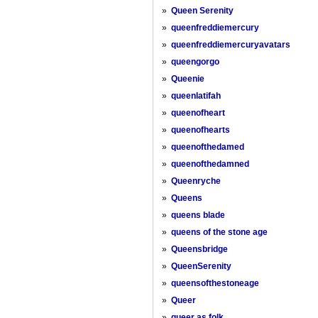
»
Queen Serenity
»
queenfreddiemercury
»
queenfreddiemercuryavatars
»
queengorgo
»
Queenie
»
queenlatifah
»
queenofheart
»
queenofhearts
»
queenofthedamed
»
queenofthedamned
»
Queenryche
»
Queens
»
queens blade
»
queens of the stone age
»
Queensbridge
»
QueenSerenity
»
queensofthestoneage
»
Queer
»
queer as folk