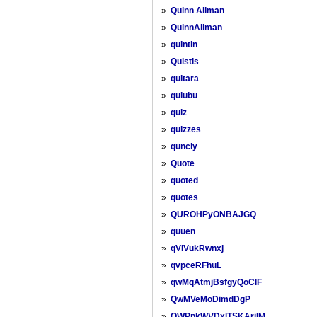
»
Quinn Allman
»
QuinnAllman
»
quintin
»
Quistis
»
quitara
»
quiubu
»
quiz
»
quizzes
»
qunciy
»
Quote
»
quoted
»
quotes
»
QUROHPyONBAJGQ
»
quuen
»
qVIVukRwnxj
»
qvpceRFhuL
»
qwMqAtmjBsfgyQoClF
»
QwMVeMoDimdDgP
»
QWPpkWVDxlTSKArjIM