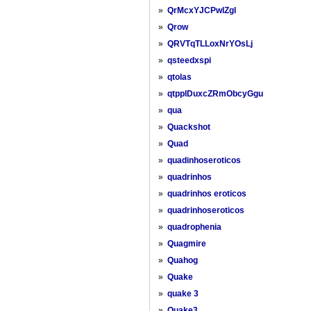
»
QrMcxYJCPwlZgl
»
Qrow
»
QRVTqTLLoxNrYOsLj
»
qsteedxspi
»
qtolas
»
qtpplDuxcZRmObcyGgu
»
qua
»
Quackshot
»
Quad
»
quadinhoseroticos
»
quadrinhos
»
quadrinhos eroticos
»
quadrinhoseroticos
»
quadrophenia
»
Quagmire
»
Quahog
»
Quake
»
quake 3
»
Quake3